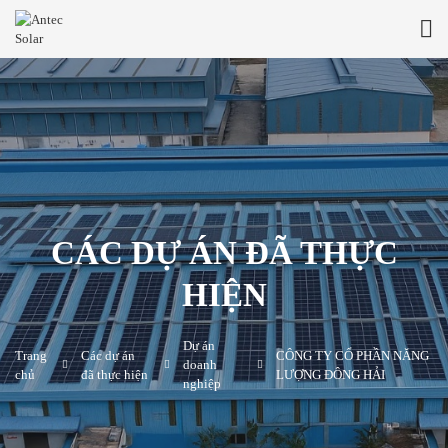
CÁC DỰ ÁN ĐÃ THỰC
HIỆN
Dự án
Trang
Các dự án
CÔNG TY CỔ PHẦN NĂNG
doanh
chủ
đã thực hiện
LƯỢNG ĐÔNG HẢI
nghiệp