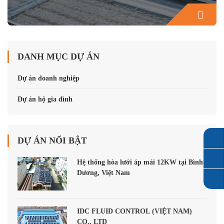
DANH MỤC DỰ ÁN
Dự án doanh nghiệp
Dự án hộ gia đình
DỰ ÁN NỔI BẬT
Hệ thống hòa lưới áp mái 12KW tại Bình
Dương, Việt Nam
CÔNG TY TNHH BÌNH MINH PHÚ YÊN
IDC FLUID CONTROL (VIỆT NAM)
CO., LTD