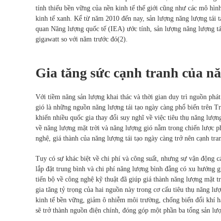
tính thiếu bền vững của nền kinh tế thế giới cũng như các mô hình 
kinh tế xanh. Kể từ năm 2010 đến nay, sản lượng năng lượng tái t
quan Năng lượng quốc tế (IEA) ước tính, sản lượng năng lượng tá
gigawatt so với năm trước đó(2).
Gia tăng sức cạnh tranh của nă
Với tiềm năng sản lượng khai thác và thời gian duy trì nguồn phá
gió là những nguồn năng lượng tái tạo ngày càng phổ biến trên 
khiến nhiều quốc gia thay đổi suy nghĩ về việc tiêu thụ năng lượn
về năng lượng mặt trời và năng lượng gió nằm trong chiến lược ph
nghệ, giá thành của năng lượng tái tạo ngày càng trở nên cạnh tr
Tuy có sự khác biệt về chi phí và công suất, nhưng sự vận động cá
lắp đặt trung bình và chi phí năng lượng bình đẳng có xu hướng g
tiến bộ về công nghệ kỹ thuật đã giúp giá thành năng lượng mặt trờ
gia tăng tỷ trọng của hai nguồn này trong cơ cấu tiêu thụ năng l
kinh tế bền vững, giảm ô nhiễm môi trường, chống biến đổi khí h
sẽ trở thành nguồn điện chính, đóng góp một phần ba tổng sản lượn