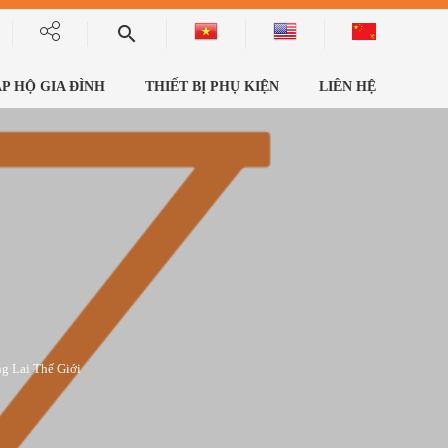
ÁP HỘ GIA ĐÌNH
THIẾT BỊ PHỤ KIỆN
LIÊN HỆ
g Lai Thế Giới