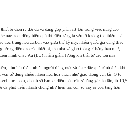
 thiết bị điện ra đời đã và đang góp phần rất lớn trong việc nâng cao
óc này hoạt động hiệu quả thì điện năng là yếu tố không thể thiếu. Tầm
c tiêu trung hòa carbon vào giữa thế kỷ này, nhiều quốc gia đang thúc
g lượng điện cho các thiết bị, tòa nhà và giao thông. Chẳng hạn như,
 Liên minh châu Âu (EU) nhằm giảm lượng khí thải từ các tòa nhà.
 thiện, thu hút thêm nhiều người dùng mới và thúc đẩy quá trình điện khí
c vốn sử dụng nhiều nhiên liệu hóa thạch như giao thông vận tải. Ô tô
-volumes.com, doanh số bán xe điện toàn cầu sẽ tăng gấp ba lần, từ 10,5
i đà phát triển nhanh chóng như hiện tại, con số này sẽ còn tăng hơn