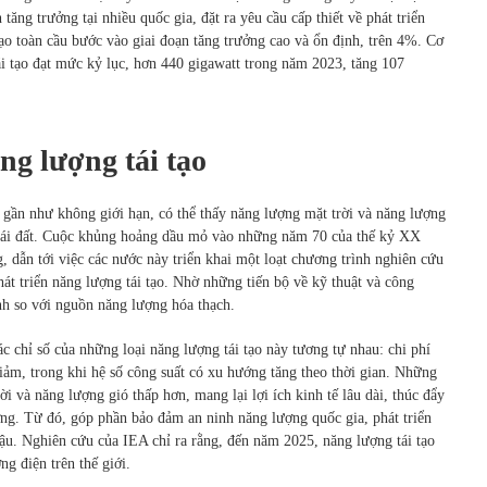
tăng trưởng tại nhiều quốc gia, đặt ra yêu cầu cấp thiết về phát triển
ạo toàn cầu bước vào giai đoạn tăng trưởng cao và ổn định, trên 4%. Cơ
i tạo đạt mức kỷ lục, hơn 440 gigawatt trong năm 2023, tăng 107
ng lượng tái tạo
t gần như không giới hạn, có thể thấy năng lượng mặt trời và năng lượng
Trái đất. Cuộc khủng hoảng dầu mỏ vào những năm 70 của thế kỷ XX
g, dẫn tới việc các nước này triển khai một loạt chương trình nghiên cứu
át triển năng lượng tái tạo. Nhờ những tiến bộ về kỹ thuật và công
anh so với nguồn năng lượng hóa thạch.
c chỉ số của những loại năng lượng tái tạo này tương tự nhau: chi phí
iảm, trong khi hệ số công suất có xu hướng tăng theo thời gian. Những
i và năng lượng gió thấp hơn, mang lại lợi ích kinh tế lâu dài, thúc đẩy
ượng. Từ đó, góp phần bảo đảm an ninh năng lượng quốc gia, phát triển
ậu. Nghiên cứu của IEA chỉ ra rằng, đến năm 2025, năng lượng tái tạo
g điện trên thế giới.