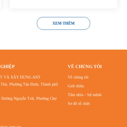
XEM THÊM
NGHIỆP
VỀ CHÚNG TÔI
T VÀ XÂY DỰNG ANT
Về chúng tôi
 Thủ, Phường Tân Định, Thành phố
Giới thiệu
Tầm nhìn - Sứ mệnh
7 Đường Nguyễn Trãi, Phường Chợ
Sơ đồ tổ chức
ction.com.vn