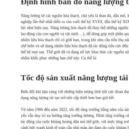
Định hình bản đồ năng lượng t
Năng lượng từ các nguồn hóa thạch, chủ yếu là than đá, dầu mỏ, 
nghiệp lần thứ nhất diễn ra vào cuối thế kỷ XVIII, đầu thế kỷ XIX
lực như hiện nay. Năng lượng hóa thạch đã thay thế những nguồn 
lao động của con người và vật nuôi....), để đóng góp một phần qua
nhiên liệu hóa thạch chỉ có giới hạn, trong khi nhu cầu tiêu thụ n
chế biến và sử dụng nhiên liệu hóa thạch đã tác động tiêu cực đế
thế hệ mai sau. Thế giới đã và đang nỗ lực khai thác các nguồn nă
nhằm khắc phục những hạn chế này. Cụ thể là:
Tốc độ sản xuất năng lượng tá
Biến đổi khí hậu cùng với những hiện tượng thời tiết cực đoan đa
dụng năng lượng tái tạo trở nên cấp thiết hơn bao giờ hết.
Từ năm 1966 đến năm 2022, tốc độ tăng trưởng hằng năm của sản
yếu vẫn duy trì xu hướng tăng trưởng dương. Đỉnh tăng trưởng củ
tác động của cuộc khủng hoảng dầu mỏ thế giới, với mức tăng t
cảnh bức tranh kinh tế toàn cầu phủ màu ảm đạm do cuộc khủng h