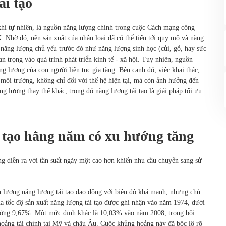
ái tạo
khí tự nhiên, là nguồn năng lượng chính trong cuộc Cách mạng công
. Nhờ đó, nền sản xuất của nhân loại đã có thể tiến tới quy mô và năng
năng lượng chủ yếu trước đó như năng lượng sinh học (củi, gỗ, hay sức
n trọng vào quá trình phát triển kinh tế - xã hội. Tuy nhiên, nguồn
ăng lượng của con người liên tục gia tăng. Bên cạnh đó, việc khai thác,
n môi trường, không chỉ đối với thế hệ hiện tại, mà còn ảnh hưởng đến
ng lượng thay thế khác, trong đó năng lượng tái tạo là giải pháp tối ưu
i tạo hằng năm có xu hướng tăng
ng diễn ra với tần suất ngày một cao hơn khiến nhu cầu chuyển sang sử
 lượng năng lương tái tạo dao động với biên độ khá mạnh, nhưng chủ
a tốc độ sản xuất năng lượng tái tạo được ghi nhận vào năm 1974, dưới
rưởng 9,67%. Một mức đỉnh khác là 10,03% vào năm 2008, trong bối
oảng tài chính tại Mỹ và châu Âu. Cuộc khủng hoảng này đã bộc lộ rõ