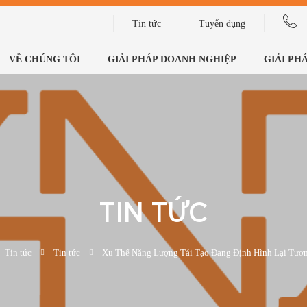
Tin tức
Tuyển dụng
VỀ CHÚNG TÔI
GIẢI PHÁP DOANH NGHIỆP
GIẢI PH
TIN TỨC
Tin tức
Tin tức
Xu Thế Năng Lượng Tái Tạo Đang Định Hình Lại Tươn